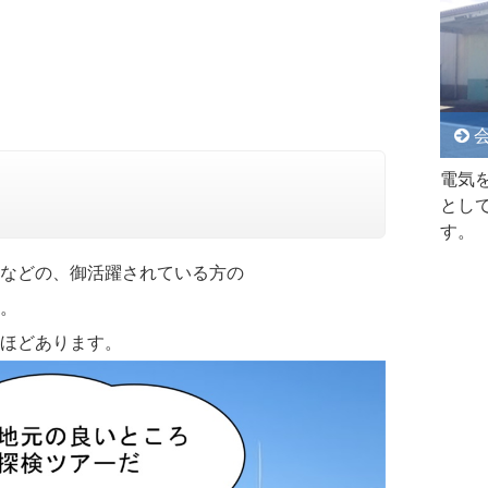
会
電気
とし
す。
などの、御活躍されている方の
。
ほどあります。