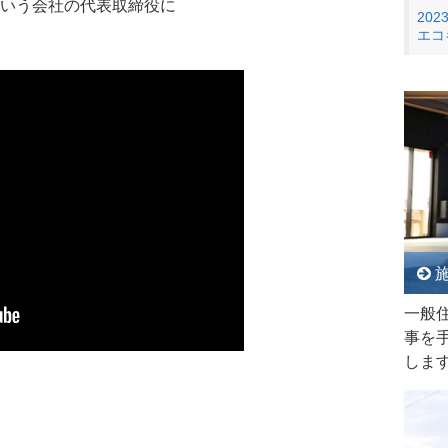
いう会社の代表取締役に
2023
エコ
施
一般
事を
しま