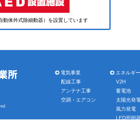
（自動体外式除細動器）を設置しています
電気事業
エネルギ
配線工事
V2H
アンテナ工事
蓄電池
空調・エアコン
太陽光発
ved.
風力発電
LED照明