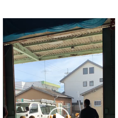
動
画
プ
レ
ー
ヤ
ー