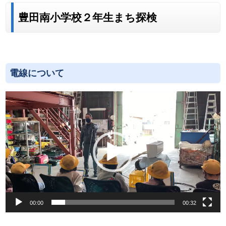
豊田南小学校２年生まち探検
電線について
動
画
プ
レ
ー
ヤ
ー
00:00
00:32